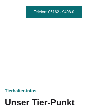
Telefon: 06162 - 9498-0
Sie wollen uns besuchen kommen? Sehr gerne! Wir
bitten um Terminvereinbarung – rufen Sie uns an.
Tierhalter-Infos
Unser Tier-Punkt